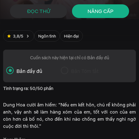
ĐỌC THỬ
NÂNG CẤP
3,8/5
Ngôn tình
Hiện đại
Cuốn sách này hiện tại chỉ có Bản đầy đủ
Bản đầy đủ
Bản Tóm tắt
Tình trạng ra: 50/50 phần
Dung Hoa cười âm hiểm: “Nếu em kết hôn, chú rể không phải
anh, vậy anh sẽ làm hàng xóm của em, tốt với con của em
còn hơn cả bố nó, cho đến khi nào chồng em thấy nghi ngờ
cuộc đời thì thôi.”
An Cẩm: “...”