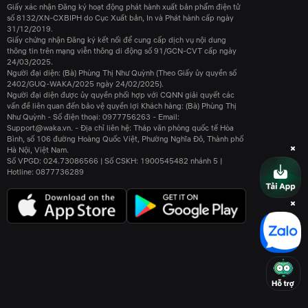
Giấy xác nhận Đăng ký hoạt động phát hành xuất bản phẩm điện tử
số 8132/XN-CXBIPH do Cục Xuất bản, In và Phát hành cấp ngày
31/12/2019.
Giấy chứng nhận Đăng ký kết nối để cung cấp dịch vụ nội dung
thông tin trên mạng viễn thông di động số 91/GCN-CVT cấp ngày
24/03/2025.
Người đại diện: (Bà) Phùng Thị Như Quỳnh (Theo Giấy ủy quyền số
2402/GUQ-WAKA/2025 ngày 24/02/2025).
Người đại diện được ủy quyền phối hợp với CQNN giải quyết các
vấn đề liên quan đến bảo vệ quyền lợi Khách hàng: (Bà) Phùng Thị
Như Quỳnh - Số điện thoại: 0977756263 - Email:
Support@waka.vn. - Địa chỉ liên hệ: Tháp văn phòng quốc tế Hòa
Bình, số 106 đường Hoàng Quốc Việt, Phường Nghĩa Đô, Thành phố
Hà Nội, Việt Nam.
Số VPGD: 024.73086566 | Số CSKH: 1900545482 nhánh 5 |
Hotline: 0877736289