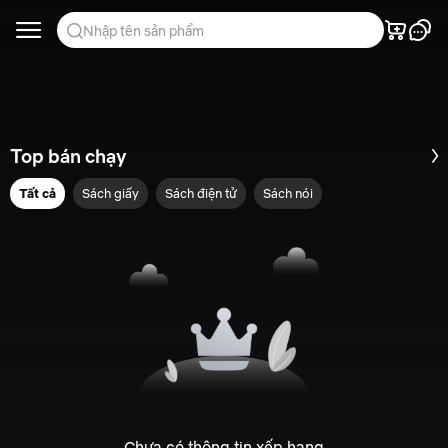
Nhập tên sản phẩm
Top bán chạy
Tất cả
Sách giấy
Sách điện tử
Sách nói
Chưa có thông tin xếp hạng