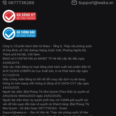
0877736289
Support@waka.vn
Công ty Cổ phần Sách điện tử Waka - Tầng 6, Tháp văn phòng quốc
tế Hòa Bình, số 106 đường Hoàng Quốc Việt, Phường Nghĩa Đô,
Thành phố Hà Nội, Việt Nam.
ĐKKD số 0108796796 do SKHĐT TP Hà Nội cấp lần đầu ngày
24/06/2019.
Giấy xác nhận Đăng ký hoạt động phát hành xuất bản phẩm điện tử
số 8132/XN-CXBIPH do Cục Xuất bản, In và Phát hành cấp ngày
31/12/2019.
Giấy chứng nhận Đăng ký kết nối để cung cấp dịch vụ nội dung
thông tin trên mạng viễn thông di động số 91/GCN-CVT cấp ngày
24/03/2025.
Người đại diện: (Bà) Phùng Thị Như Quỳnh (Theo Giấy ủy quyền số
2402/GUQ-WAKA/2025 ngày 24/02/2025).
Người đại diện được ủy quyền phối hợp với CQNN giải quyết các
vấn đề liên quan đến bảo vệ quyền lợi Khách hàng: (Bà) Phùng Thị
Như Quỳnh - Số điện thoại: 0977756263 - Email:
Support@waka.vn. - Địa chỉ liên hệ: Tháp văn phòng quốc tế Hòa