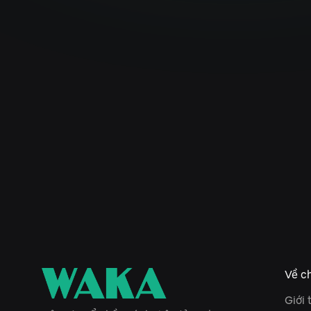
Về ch
Giới 