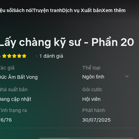
ệu sồi
Sách nói
Truyện tranh
Dịch vụ Xuất bản
Xem thêm
Lấy chàng kỹ sư - Phần 20
5
・
1 đánh giá
ác giả
Thể loại
Đức Âm Bất Vong
Nhà xuất bản
Gói cước
Đang cập nhật
Hội viên
ình trạng ra
Phát hành
76/76
30/07/2025