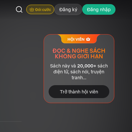
Đăng ký
Đăng nhập
Gói cước
HỘI VIÊN
ĐỌC & NGHE SÁCH
KHÔNG GIỚI HẠN
Sách này và
20,000+
sách
điện tử, sách nói, truyện
tranh...
Trở thành hội viên