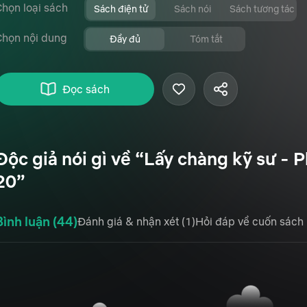
họn loại sách
Sách điện tử
Sách nói
Sách tương tác
Chọn nội dung
Đầy đủ
Tóm tắt
Đọc sách
Độc giả nói gì về “Lấy chàng kỹ sư - 
20”
Bình luận (44)
Đánh giá & nhận xét (1)
Hỏi đáp về cuốn sách