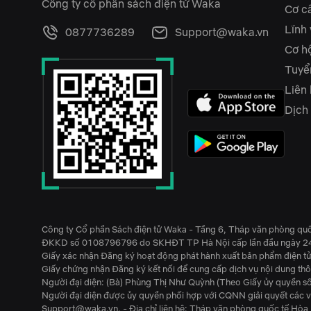
Công ty cổ phần sách điện tử Waka
Cơ c
Lĩnh
0877736289
Support@waka.vn
Cơ hộ
Tuyể
Liên
Dịch
Công ty Cổ phần Sách điện tử Waka - Tầng 6, Tháp văn phòng qu
ĐKKD số 0108796796 do SKHĐT TP Hà Nội cấp lần đầu ngày 2
Giấy xác nhận Đăng ký hoạt động phát hành xuất bản phẩm điện 
Giấy chứng nhận Đăng ký kết nối để cung cấp dịch vụ nội dung t
Người đại diện: (Bà) Phùng Thị Như Quỳnh (Theo Giấy ủy quy
Người đại diện được ủy quyền phối hợp với CQNN giải quyết các v
Support@waka.vn. - Địa chỉ liên hệ: Tháp văn phòng quốc tế Hò