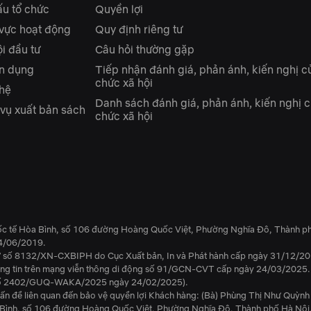
ấu tổ chức
Quyền lợi
 vực hoạt động
Quy định riêng tư
i đầu tư
Câu hỏi thường gặp
n dụng
Tiếp nhận đánh giá, phản ánh, kiến nghị c
chức xã hội
 hệ
Danh sách đánh giá, phản ánh, kiến nghị c
 vụ xuất bản sách
chức xã hội
ốc tế Hòa Bình, số 106 đường Hoàng Quốc Việt, Phường Nghĩa Đô, Thành ph
4/06/2019.
tử số 8132/XN-CXBIPH do Cục Xuất bản, In và Phát hành cấp ngày 31/12/20
hông tin trên mạng viễn thông di động số 91/GCN-CVT cấp ngày 24/03/2025.
ền số 2402/GUQ-WAKA/2025 ngày 24/02/2025).
ấn đề liên quan đến bảo vệ quyền lợi Khách hàng: (Bà) Phùng Thị Như Quỳnh
a Bình, số 106 đường Hoàng Quốc Việt, Phường Nghĩa Đô, Thành phố Hà Nội