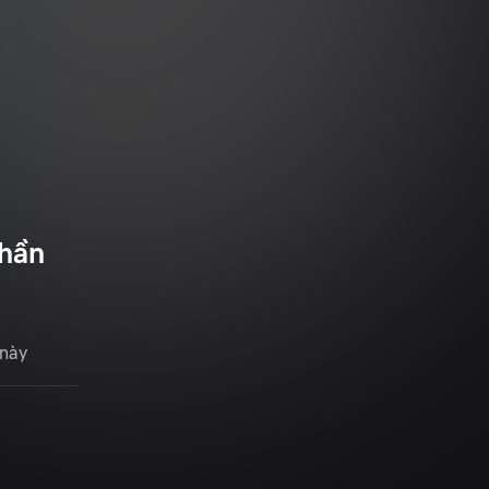
Phần
 này