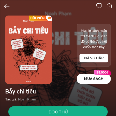
HỘI VIÊN
Mua lẻ sách hoặc
trở thành Hội viên
để có thể đọc hết
cuốn sách này
NÂNG CẤP
99.000₫
MUA SÁCH
Bẫy chi tiêu
Tác giả:
Noah Phạm
ĐỌC THỬ