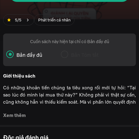
5/5
Phát triển cá nhân
Cuốn sách này hiện tại chỉ có Bản đầy đủ
Bản đầy đủ
Bản Tóm tắt
Giới thiệu sách
Có những khoản tiền chúng ta tiêu xong rồi mới tự hỏi: “Tại
sao lúc đó mình lại mua thứ này?” Không phải vì thật sự cần,
cũng không hẳn vì thiếu kiểm soát. Mà vì phần lớn quyết định
tài chính của con người được tạo ra từ cảm xúc, áp lực xã hội
Xem thêm
và những cơ chế tâm lý diễn ra nhanh hơn lý trí.
“Bẫy Chi Tiêu”
là cuốn sách bóc tách những cơ chế vô hình
đó. Từ cảm giác hưng phấn khi săn sale, nỗi sợ bị bỏ lại phía
Độc giả đánh giá