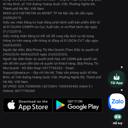
phải một lựa chọn trung tính. Vì vậy, cảm giác sắp mất cơ hội
tế Hòa Bình, số 106 đường Hoàng Quốc Việt, Phường Nghĩa Đô,
Thành phố Hà Nội, Việt Nam.
đủ mạnh để thúc đẩy hành động ngay cả khi lý trí chưa có ý
ĐKKD số 0108796796 do SKHĐT TP Hà Nội cấp lần đầu ngày
kiến.”
24/06/2019.
Giấy xác nhận Đăng ký hoạt động phát hành xuất bản phẩm điện tử
“Chờ đến khi kiếm nhiều hơn để cảm thấy đủ sẽ không bao
số 8132/XN-CXBIPH do Cục Xuất bản, In và Phát hành cấp ngày
31/12/2019.
giờ đến. Thứ cần thay đổi không phải thu nhập mà là điểm
Giấy chứng nhận Đăng ký kết nối để cung cấp dịch vụ nội dung
tham chiếu.”
thông tin trên mạng viễn thông di động số 91/GCN-CVT cấp ngày
24/03/2025.
Người đại diện: (Bà) Phùng Thị Như Quỳnh (Theo Giấy ủy quyền số
Thông tin xuất bản
2402/GUQ-WAKA/2025 ngày 24/02/2025).
Người đại diện được ủy quyền phối hợp với CQNN giải quyết các
Ngày xuất bản:
17/05/2026
vấn đề liên quan đến bảo vệ quyền lợi Khách hàng: (Bà) Phùng Thị
Nhà xuất bản:
Đang cập nhật
Như Quỳnh - Số điện thoại: 0977756263 - Email:
Support@waka.vn. - Địa chỉ liên hệ: Tháp văn phòng quốc tế Hòa
Bình, số 106 đường Hoàng Quốc Việt, Phường Nghĩa Đô, Thành phố
Hà Nội, Việt Nam.
Số VPGD: 024.73086566 | Số CSKH: 1900545482 nhánh 5 |
Hotline: 0877736289