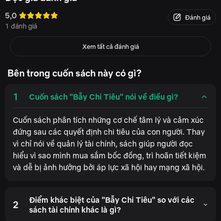
sau, áp lực phải “trông thành công”, cho đến thói quen trì
5,0
hoãn tiết kiệm và chi tiêu để bù đắp cảm xúc. Mọi hành vi
Đánh giá
1 đánh giá
tưởng chừng rất bình thường đều được giải thích dưới góc
nhìn tâm lý học hành vi và thần kinh học.
Xem tất cả đánh giá
Không nói về tài chính bằng những công thức khô khan,
cuốn sách dẫn người đọc đi qua những tình huống rất thật
Bên trong cuốn sách này có gì?
của người trẻ hiện đại: thức đến khuya để canh flash sale,
mua hàng chỉ vì thấy ai cũng có, cảm thấy thiếu thốn sau vài
1
Cuốn sách "Bẫy Chi Tiêu" nói về điều gì?
phút lướt mạng xã hội, hay luôn tự nhủ “tháng sau sẽ bắt đầu
tiết kiệm nghiêm túc”.
Cuốn sách phân tích những cơ chế tâm lý và cảm xúc
đứng sau các quyết định chi tiêu của con người. Thay
Đây không phải cuốn sách khiến bạn sợ tiêu tiền. Đây là cuốn
vì chỉ nói về quản lý tài chính, sách giúp người đọc
sách giúp bạn hiểu điều gì thật sự đang điều khiển ví tiền của
hiểu vì sao mình mua sắm bốc đồng, trì hoãn tiết kiệm
mình, để từ đó lấy lại quyền quyết định cho chính cuộc sống
và dễ bị ảnh hưởng bởi áp lực xã hội hay mạng xã hội.
của mình.
Quyển sách mang đến cho bạ
Điểm khác biệt của "Bẫy Chi Tiêu" so với các
2
Hiểu vì sao chúng ta dễ tiêu tiền theo cảm xúc hơn mình
sách tài chính khác là gì?
nghĩ.