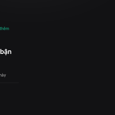
 thêm
 bận
này