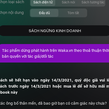
họn loại sách
Sách điện tử
Sách nói
Sách tương tác
Chọn nội dung
Đầy đủ
Tóm tắt
SÁCH NGỪNG KINH DOANH
Tác phẩm dừng phát hành trên Waka.vn theo thoả thuận thờ
bản quyền với tác giả/đối tác
Sách sẽ hết hạn vào ngày 14/3/2021, quý độc giả vui 
sách trước ngày 14/3/2021 hoặc mua lẻ để sở hữu mãi 
ebook này
ác ông bố thân mến, đã bao giờ bạn có cảm giác này chưa?