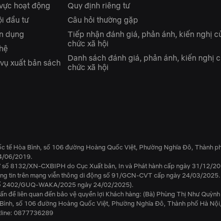
 vực hoạt động
Quy định riêng tư
i đầu tư
Câu hỏi thường gặp
n dụng
Tiếp nhận đánh giá, phản ánh, kiến nghị c
chức xã hội
 hệ
Danh sách đánh giá, phản ánh, kiến nghị c
 vụ xuất bản sách
chức xã hội
ốc tế Hòa Bình, số 106 đường Hoàng Quốc Việt, Phường Nghĩa Đô, Thành ph
4/06/2019.
tử số 8132/XN-CXBIPH do Cục Xuất bản, In và Phát hành cấp ngày 31/12/20
hông tin trên mạng viễn thông di động số 91/GCN-CVT cấp ngày 24/03/2025.
ền số 2402/GUQ-WAKA/2025 ngày 24/02/2025).
ấn đề liên quan đến bảo vệ quyền lợi Khách hàng: (Bà) Phùng Thị Như Quỳnh
a Bình, số 106 đường Hoàng Quốc Việt, Phường Nghĩa Đô, Thành phố Hà Nội
line: 0877736289