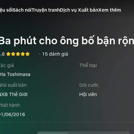
ệu sồi
Sách nói
Truyện tranh
Dịch vụ Xuất bản
Xem thêm
Ba phút cho ông bố bận rộ
4.8
・
15 đánh giá
ác giả
Thể loại
Ota Toshimasa
Nhà xuất bản
Gói cước
NXB Thế Giới
Hội viên
Phát hành
01/06/2016