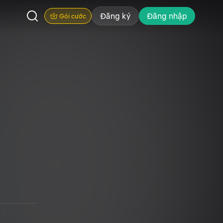
Đăng ký
Đăng nhập
Gói cước
n