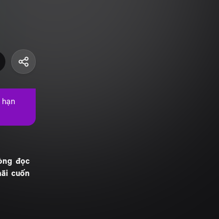
i hạn
lòng đọc
mãi cuốn