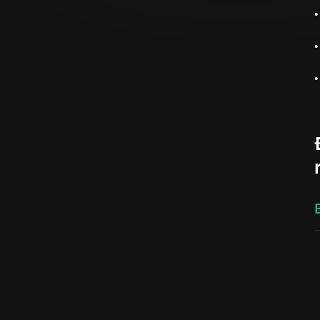
•
•
•