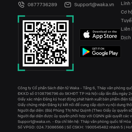
Lĩnh
0877736289
Support@waka.vn
Cơ hộ
Tuyể
Liên
Dịch
Công ty Cổ phần Sách điện tử Waka - Tầng 6, Tháp văn phòng qu
ĐKKD số 0108796796 do SKHĐT TP Hà Nội cấp lần đầu ngày 2
Giấy xác nhận Đăng ký hoạt động phát hành xuất bản phẩm điện 
Giấy chứng nhận Đăng ký kết nối để cung cấp dịch vụ nội dung t
Người đại diện: (Bà) Phùng Thị Như Quỳnh (Theo Giấy ủy quy
Người đại diện được ủy quyền phối hợp với CQNN giải quyết các v
Support@waka.vn. - Địa chỉ liên hệ: Tháp văn phòng quốc tế Hò
Số VPGD: 024.73086566 | Số CSKH: 1900545482 nhánh 5 | Hot