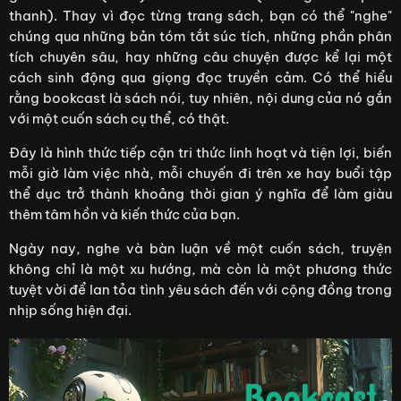
Vì sao bookcast lại "lên ngôi" trong cộng đồng yêu sách?
thanh). Thay vì đọc từng trang sách, bạn có thể "nghe"
chúng qua những bản tóm tắt súc tích, những phần phân
Phân biệt bookcast, audiobook và podcast về sách: Đâu
tích chuyên sâu, hay những câu chuyện được kể lại một
là sự lựa chọn cho bạn?
cách sinh động qua giọng đọc truyền cảm. Có thể hiểu
Những ứng dụng Bookcast nổi bật nhất hiện nay
rằng bookcast là sách nói, tuy nhiên, nội dung của nó gắn
#1. Waka - "Thư viện số quốc dân" toàn diện nhất
với một cuốn sách cụ thể, có thật.
#2. Fonos và Voiz FM - "Chuyên Gia" Bookcast Tóm Tắt
Đây là hình thức tiếp cận tri thức linh hoạt và tiện lợi, biến
#3. Truyện Audio - Sách Nói Việt dành cho người Nghiện
mỗi giờ làm việc nhà, mỗi chuyến đi trên xe hay buổi tập
Truyện
thể dục trở thành khoảng thời gian ý nghĩa để làm giàu
thêm tâm hồn và kiến thức của bạn.
#4. Sách Nói App - Trạm dừng tri thức cho người bận rộn
Ngày nay, nghe và bàn luận về một cuốn sách, truyện
#5. Sách nói Bookas - Không gian số cho người yêu
không chỉ là một xu hướng, mà còn là một phương thức
Sách và Tri thức
tuyệt vời để lan tỏa tình yêu sách đến với cộng đồng trong
#6. Thư viện sách nói - Gói trọn tinh hoa văn học trong
nhịp sống hiện đại.
tầm tay
Đâu là "người bạn đồng hành" lý tưởng trên hành trình tri
thức của bạn?