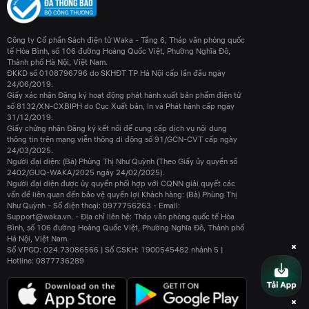
Công ty Cổ phần Sách điện tử Waka - Tầng 6, Tháp văn phòng quốc
tế Hòa Bình, số 106 đường Hoàng Quốc Việt, Phường Nghĩa Đô,
Thành phố Hà Nội, Việt Nam.
ĐKKD số 0108796796 do SKHĐT TP Hà Nội cấp lần đầu ngày
24/06/2019.
Giấy xác nhận Đăng ký hoạt động phát hành xuất bản phẩm điện tử
số 8132/XN-CXBIPH do Cục Xuất bản, In và Phát hành cấp ngày
31/12/2019.
Giấy chứng nhận Đăng ký kết nối để cung cấp dịch vụ nội dung
thông tin trên mạng viễn thông di động số 91/GCN-CVT cấp ngày
24/03/2025.
Người đại diện: (Bà) Phùng Thị Như Quỳnh (Theo Giấy ủy quyền số
2402/GUQ-WAKA/2025 ngày 24/02/2025).
Người đại diện được ủy quyền phối hợp với CQNN giải quyết các
vấn đề liên quan đến bảo vệ quyền lợi Khách hàng: (Bà) Phùng Thị
Như Quỳnh - Số điện thoại: 0977756263 - Email:
Support@waka.vn. - Địa chỉ liên hệ: Tháp văn phòng quốc tế Hòa
Bình, số 106 đường Hoàng Quốc Việt, Phường Nghĩa Đô, Thành phố
Hà Nội, Việt Nam.
Số VPGD: 024.73086566 | Số CSKH: 1900545482 nhánh 5 |
Hotline: 0877736289