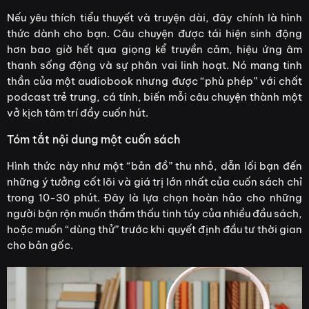
Nếu yêu thích tiểu thuyết và truyện dài, đây chính là hình
thức dành cho bạn. Câu chuyện được tái hiện sinh động
hơn bao giờ hết qua giọng kể truyền cảm, hiệu ứng âm
thanh sống động và sự phân vai linh hoạt. Nó mang tinh
thần của một audiobook nhưng được “phù phép” với chất
podcast trẻ trung, cá tính, biến mỗi câu chuyện thành một
vở kịch tâm trí đầy cuốn hút.
Tóm tắt nội dung một cuốn sách
Hình thức này như một “bản đồ” thu nhỏ, dẫn lối bạn đến
những ý tưởng cốt lõi và giá trị lớn nhất của cuốn sách chỉ
trong 10-30 phút. Đây là lựa chọn hoàn hảo cho những
người bận rộn muốn thẩm thấu tinh túy của nhiều đầu sách,
hoặc muốn “dùng thử” trước khi quyết định đầu tư thời gian
cho bản gốc.