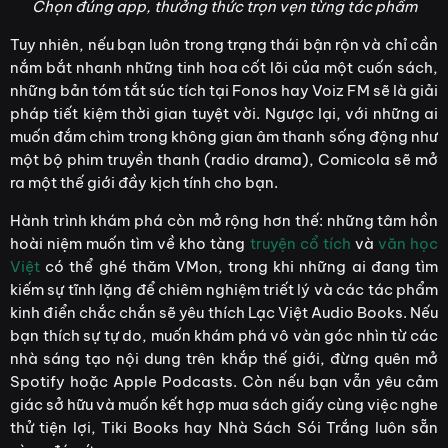
Chọn đúng app, thưởng thức trọn vẹn từng tác phẩm
Tuy nhiên, nếu bạn luôn trong trạng thái bận rộn và chỉ cần
nắm bắt nhanh những tinh hoa cốt lõi của một cuốn sách,
những bản tóm tắt súc tích tại Fonos hay Voiz FM sẽ là giải
pháp tiết kiệm thời gian tuyệt vời. Ngược lại, với những ai
muốn đắm chìm trong không gian âm thanh sống động như
một bộ phim truyền thanh (radio drama), Comicola sẽ mở
ra một thế giới đầy kịch tính cho bạn.
Hành trình khám phá còn mở rộng hơn thế: những tâm hồn
hoài niệm muốn tìm về kho tàng
truyện cổ tích
và
văn học
Việt
có thể ghé thăm VMon, trong khi những ai đang tìm
kiếm sự tĩnh lặng để chiêm nghiệm triết lý và các tác phẩm
kinh điển chắc chắn sẽ yêu thích Lạc Việt Audio Books. Nếu
bạn thích sự tự do, muốn khám phá vô vàn góc nhìn từ các
nhà sáng tạo nội dung trên khắp thế giới, đừng quên mở
Spotify hoặc Apple Podcasts. Còn nếu bạn vẫn yêu cảm
giác sở hữu và muốn kết hợp mua sách giấy cùng việc nghe
thử tiện lợi, Tiki Books hay Nhà Sách Sói Trắng luôn sẵn