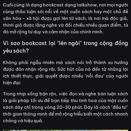
Cuối cùng là dạng bookcast dạng talkshow, nơi mọi người
cùng thảo luận sôi nổi về một cuốn sách hay một chủ đề
văn hóa - xã hội được gợi lên từ sách, là nơi mà độc giả,
thính giả được lắng nghe và đối chiếu nhiều quan điểm, từ
đó mở rộng tư duy và cảm nhận của chính mình.
Vì sao bookcast lại "lên ngôi" trong cộng đồng
yêu sách?
Không phải ngẫu nhiên mà sách nói trở thành xu hướng
được đón nhận rộng rãi. Sức hút của nó đến từ những lợi
ích thiết thực, giải quyết được nhiều "nỗi đau" của người
hiện đại:
Trong nhịp sống bận rộn, việc đọc và nghe bàn luận sách
là giải pháp tối ưu để bạn tiếp thu tinh hoa của một cuốn
sách dày chỉ trong vòng 20-30 phút. Đây là cách "đầu tư"
thời gian thông minh để mở rộng hiểu biết một cách nhanh
chóng và hiệu quả.