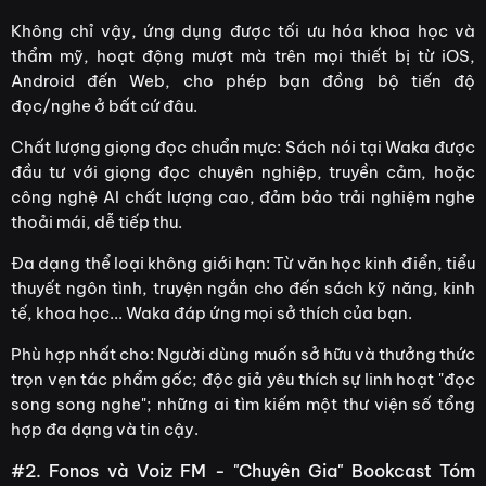
Không chỉ vậy, ứng dụng được tối ưu hóa khoa học và
thẩm mỹ, hoạt động mượt mà trên mọi thiết bị từ iOS,
Android đến Web, cho phép bạn đồng bộ tiến độ
đọc/nghe ở bất cứ đâu.
Chất lượng giọng đọc chuẩn mực: Sách nói tại Waka được
đầu tư với giọng đọc chuyên nghiệp, truyền cảm, hoặc
công nghệ AI chất lượng cao, đảm bảo trải nghiệm nghe
thoải mái, dễ tiếp thu.
Đa dạng thể loại không giới hạn: Từ văn học kinh điển, tiểu
thuyết ngôn tình, truyện ngắn cho đến sách kỹ năng, kinh
tế, khoa học... Waka đáp ứng mọi sở thích của bạn.
Phù hợp nhất cho: Người dùng muốn sở hữu và thưởng thức
trọn vẹn tác phẩm gốc; độc giả yêu thích sự linh hoạt "đọc
song song nghe"; những ai tìm kiếm một thư viện số tổng
hợp đa dạng và tin cậy.
#2. Fonos và Voiz FM - "Chuyên Gia" Bookcast Tóm