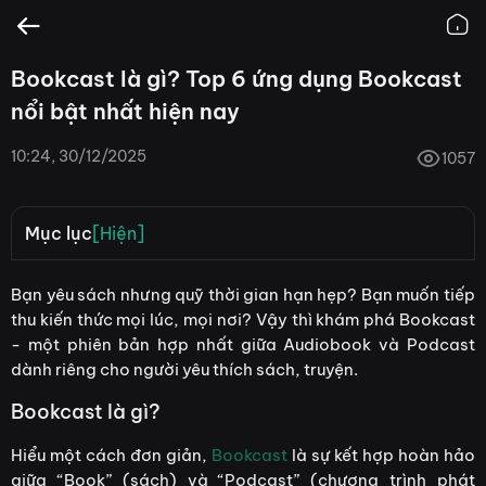
Bookcast là gì? Top 6 ứng dụng Bookcast
nổi bật nhất hiện nay
10:24, 30/12/2025
1057
Mục lục
[Hiện]
Bookcast là gì?
Bạn yêu sách nhưng quỹ thời gian hạn hẹp? Bạn muốn tiếp
thu kiến thức mọi lúc, mọi nơi? Vậy thì khám phá Bookcast
Khám phá thế giới bookcast đa sắc màu
- một phiên bản hợp nhất giữa Audiobook và Podcast
Phổ biến nhất: Đọc nội dung cuốn sách sinh động và
dành riêng cho người yêu thích sách, truyện.
truyền cảm
Bookcast là gì?
Tóm tắt nội dung một cuốn sách
Hiểu một cách đơn giản,
Bookcast
là sự kết hợp hoàn hảo
Bình luận, bàn luận về một cuốn sách
giữa “Book” (sách) và “Podcast” (chương trình phát