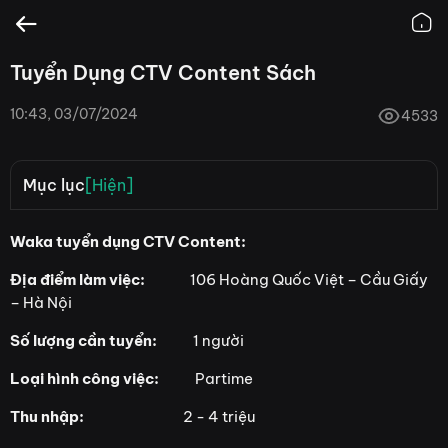
Tuyển Dụng CTV Content Sách
10:43, 03/07/2024
4533
Mục lục
[Hiện]
Mô tả công việc
Waka tuyển dụng CTV Content:
Lương/thưởng:
Địa điểm làm việc:
106 Hoàng Quốc Việt – Cầu Giấy
– Hà Nội
Yêu cầu công việc
Số lượng cần tuyển:
1 người
Hình thức thanh toán nhuận bút
Cách thức ứng tuyển
Loại hình công việc:
Partime
Thu nhập:
2 - 4 triệu