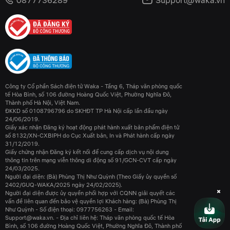
0877736289
Support@waka.vn
Công ty Cổ phần Sách điện tử Waka - Tầng 6, Tháp văn phòng quốc
tế Hòa Bình, số 106 đường Hoàng Quốc Việt, Phường Nghĩa Đô,
Thành phố Hà Nội, Việt Nam.
ĐKKD số 0108796796 do SKHĐT TP Hà Nội cấp lần đầu ngày
24/06/2019.
Giấy xác nhận Đăng ký hoạt động phát hành xuất bản phẩm điện tử
số 8132/XN-CXBIPH do Cục Xuất bản, In và Phát hành cấp ngày
31/12/2019.
Giấy chứng nhận Đăng ký kết nối để cung cấp dịch vụ nội dung
thông tin trên mạng viễn thông di động số 91/GCN-CVT cấp ngày
24/03/2025.
Người đại diện: (Bà) Phùng Thị Như Quỳnh (Theo Giấy ủy quyền số
2402/GUQ-WAKA/2025 ngày 24/02/2025).
Người đại diện được ủy quyền phối hợp với CQNN giải quyết các
vấn đề liên quan đến bảo vệ quyền lợi Khách hàng: (Bà) Phùng Thị
Như Quỳnh - Số điện thoại: 0977756263 - Email:
Support@waka.vn. - Địa chỉ liên hệ: Tháp văn phòng quốc tế Hòa
Bình, số 106 đường Hoàng Quốc Việt, Phường Nghĩa Đô, Thành phố