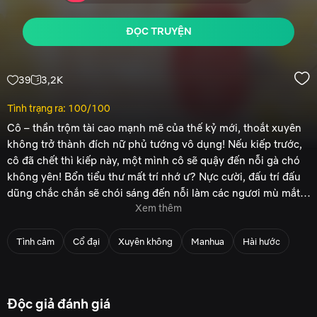
ĐỌC TRUYỆN
39
3,2K
Tình trạng ra: 100/100
Cô – thần trộm tài cao mạnh mẽ của thế kỷ mới, thoắt xuyên
không trở thành đích nữ phủ tướng vô dụng! Nếu kiếp trước,
cô đã chết thì kiếp này, một mình cô sẽ quậy đến nỗi gà chó
không yên! Bổn tiểu thư mất trí nhớ ư? Nực cười, đấu trí đấu
dũng chắc chắn sẽ chói sáng đến nỗi làm các ngươi mù mắt!
Xem thêm
"Đấu thần vương, xử thái tử, người người liên tục quỳ dưới
Đệ nhất mỹ nam – chiến thần oai phong nơi chiến trường
gấu váy của ta! Nhị tỷ, Tam tỷ, các ngươi tưởng ta là hạng vô
chẳng những lại bị một tên đoạn tụ sỉ nhục mà còn chạm vào
dụng thật ư?"
Tình cảm
Cổ đại
Xuyên không
Manhua
Hài hước
nữa?! “Ngươi đừng hòng trốn thoát! Dù có đi đến tận chân
trời góc bể thì ta cũng phải bắt được ngươi!”
Độc giả đánh giá