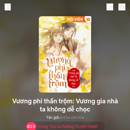
HỘI VIÊN
Vương phi thần trộm: Vương gia nhà
ta không dễ chọc
Tác giả:
A Kha văn hóa
#23
trong Top xu hướng Truyện tranh