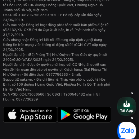
Công ty Cổ phần Sách điện tử Waka - Tầng 6, Tháp văn phòng quốc
tế Hòa Bình, số 106 đường Hoàng Quốc Việt, Phường Nghĩa Đô,
Thành phố Hà Nội, Việt Nam.
ĐKKD số 0108796796 do SKHĐT TP Hà Nội cấp lần đầu ngày
24/06/2019.
Giấy xác nhận Đăng ký hoạt động phát hành xuất bản phẩm điện tử
số 8132/XN-CXBIPH do Cục Xuất bản, In và Phát hành cấp ngày
31/12/2019.
Giấy chứng nhận Đăng ký kết nối để cung cấp dịch vụ nội dung
thông tin trên mạng viễn thông di động số 91/GCN-CVT cấp ngày
24/03/2025.
Người đại diện: (Bà) Phùng Thị Như Quỳnh (Theo Giấy ủy quyền số
2402/GUQ-WAKA/2025 ngày 24/02/2025).
Người đại diện được ủy quyền phối hợp với CQNN giải quyết các
vấn đề liên quan đến bảo vệ quyền lợi Khách hàng: (Bà) Phùng Thị
Như Quỳnh - Số điện thoại: 0977756263 - Email:
Support@waka.vn. - Địa chỉ liên hệ: Tháp văn phòng quốc tế Hòa
Bình, số 106 đường Hoàng Quốc Việt, Phường Nghĩa Đô, Thành phố
Hà Nội, Việt Nam.
Số VPGD: 024.73086566 | Số CSKH: 1900545482 nhánh 5 |
Hotline: 0877736289