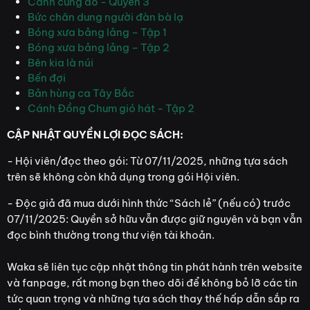
Cánh cung đỏ - Quyển 3
Bức chân dung người đàn bà lạ
Bóng xưa bảng lảng – Tập 1
Bóng xưa bảng lảng – Tập 2
Bên kia là núi
Bến đợi
Bản hùng ca Tây Bắc
Cánh Đồng Chum gió hát - Tập 2
CẬP NHẬT QUYỀN LỢI ĐỌC SÁCH:
- Hội viên/đọc theo gói: Từ 07/11/2025, những tựa sách
trên sẽ không còn khả dụng trong gói Hội viên.
- Độc giả đã mua dưới hình thức “Sách lẻ” (nếu có) trước
07/11/2025: Quyền sở hữu vẫn được giữ nguyên và bạn vẫn
đọc bình thường trong thư viện tài khoản.
Waka sẽ liên tục cập nhật thông tin phát hành trên website
và fanpage, rất mong bạn theo dõi để không bỏ lỡ các tin
tức quan trọng và những tựa sách thay thế hấp dẫn sắp ra