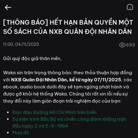
[THÔNG BÁO] HẾT HẠN BẢN QUYỀN MỘT
SỐ SÁCH CỦA NXB QUÂN ĐỘI NHÂN DÂN
11:00, 04/11/2025
693
Gửi quý độc giả thân mến,
Waka xin trân trọng thông báo: theo thỏa thuận hợp đồng
với
NXB Quân Đội Nhân Dân, kể từ ngày 07/11/2025
, các
ebook, audio book dưới đây sẽ tạm ngừng phát hành và
được gỡ khỏi hệ thống Waka. Chúng tôi rất xin lỗi nếu sự
thay đổi này làm gián đoạn trải nghiệm đọc của bạn:
Độc đáo Đường Hồ Chí Minh trên biển
Sự kiện Vịnh Bắc Bộ và chiến công đánh thắng trận
đầu ngày 2 và 5-8-1964
Mưa đỏ