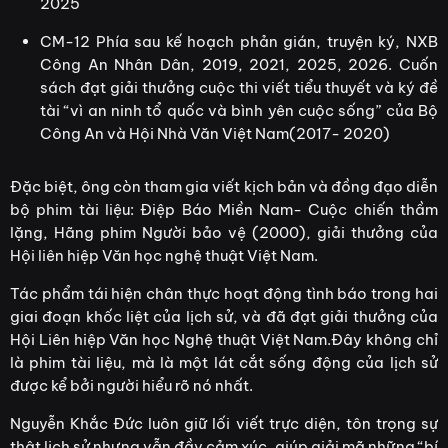
2025
CM-12 Phía sau kế hoạch phản gián, truyện ký, NXB
Công An Nhân Dân, 2019, 2021, 2025, 2026. Cuốn
sách đạt giải thưởng cuộc thi viết tiểu thuyết và ký đề
tài “vì an ninh tổ quốc và bình yên cuộc sống” của Bộ
Công An và Hội Nhà Văn Việt Nam(2017- 2020)
Đặc biệt, ông còn tham gia viết kịch bản và đồng đạo diễn
bộ phim tài liệu: Điệp Báo Miền Nam- Cuộc chiến thầm
lặng, Hãng phim Người bảo vệ (2000), giải thưởng của
Hội liên hiệp Văn học nghệ thuật Việt Nam.
Tác phẩm tái hiện chân thực hoạt động tình báo trong hai
giai đoạn khốc liệt của lịch sử, và đã đạt giải thưởng của
Hội Liên hiệp Văn học Nghệ thuật Việt Nam.Đây không chỉ
là phim tài liệu, mà là một lát cắt sống động của lịch sử
được kể bởi người hiểu rõ nó nhất.
Nguyễn Khắc Đức luôn giữ lối viết trực diện, tôn trọng sự
thật lịch sử nhưng vẫn đầy cảm xúc, giúp giải mã những “bí