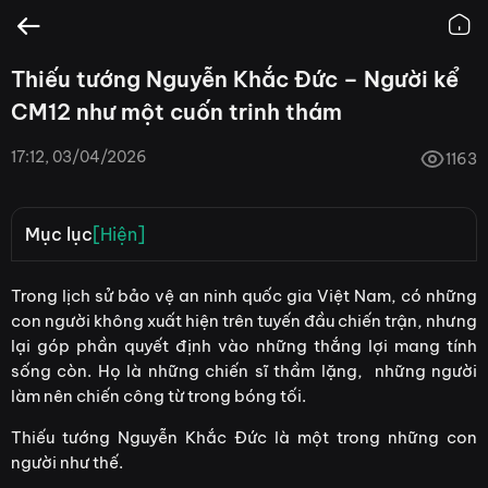
Thiếu tướng Nguyễn Khắc Đức – Người kể
CM12 như một cuốn trinh thám
17:12, 03/04/2026
1163
Mục lục
[Hiện]
Từ vùng quê Nghệ An đến con đường phụng sự Tổ quốc
Trong lịch sử bảo vệ an ninh quốc gia Việt Nam, có những
con người không xuất hiện trên tuyến đầu chiến trận, nhưng
Một trí tuệ đa lĩnh vực: Báo chí – điện ảnh – nghiên cứu
lại góp phần quyết định vào những thắng lợi mang tính
CM-12 Phía sau kế hoạch phản gián - Khi lịch sử được kể
sống còn. Họ là những chiến sĩ thầm lặng, những người
lại từ người trong cuộc
làm nên chiến công từ trong bóng tối.
Giá trị vượt ra ngoài một cuốn sách CM-12 Phía sau kế
Thiếu tướng Nguyễn Khắc Đức là một trong những con
hoạch phản gián.
người như thế.