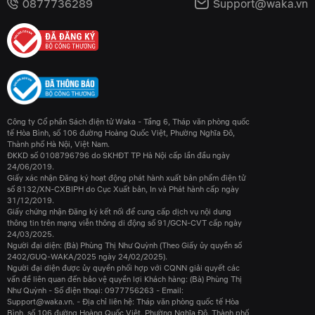
0877736289
Support@waka.vn
Công ty Cổ phần Sách điện tử Waka - Tầng 6, Tháp văn phòng quốc
tế Hòa Bình, số 106 đường Hoàng Quốc Việt, Phường Nghĩa Đô,
Thành phố Hà Nội, Việt Nam.
ĐKKD số 0108796796 do SKHĐT TP Hà Nội cấp lần đầu ngày
24/06/2019.
Giấy xác nhận Đăng ký hoạt động phát hành xuất bản phẩm điện tử
số 8132/XN-CXBIPH do Cục Xuất bản, In và Phát hành cấp ngày
31/12/2019.
Giấy chứng nhận Đăng ký kết nối để cung cấp dịch vụ nội dung
thông tin trên mạng viễn thông di động số 91/GCN-CVT cấp ngày
24/03/2025.
Người đại diện: (Bà) Phùng Thị Như Quỳnh (Theo Giấy ủy quyền số
2402/GUQ-WAKA/2025 ngày 24/02/2025).
Người đại diện được ủy quyền phối hợp với CQNN giải quyết các
vấn đề liên quan đến bảo vệ quyền lợi Khách hàng: (Bà) Phùng Thị
Như Quỳnh - Số điện thoại: 0977756263 - Email:
Support@waka.vn. - Địa chỉ liên hệ: Tháp văn phòng quốc tế Hòa
Bình, số 106 đường Hoàng Quốc Việt, Phường Nghĩa Đô, Thành phố