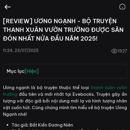
[REVIEW] ƯƠNG NGẠNH - BỘ TRUYỆN
THANH XUÂN VƯỜN TRƯỜNG ĐƯỢC SĂN
ĐÓN NHẤT NỬA ĐẦU NĂM 2025!
11:24, 23/07/2025
1927
Mục lục
[Hiện]
Giới thiệu nội dung
Ương ngạnh là bộ truyện thuộc thể loại
thanh xuân vườn
trường
đầu tiên và mới nhất tại Evebooks. Truyện gây ấn
Giới thiệu nhân vật
tượng với độc giả bởi nội dung mới lạ và hình tượng nhân
Nam chính: Phó Ngôn Chân
vật cuốn hút. Cùng chúng mình tìm hiểu về bộ truyện Ương
Nữ chính: Tăng Như Sơ
Ngạnh nhé!
Tác giả: Bất Kiến Đương Niên