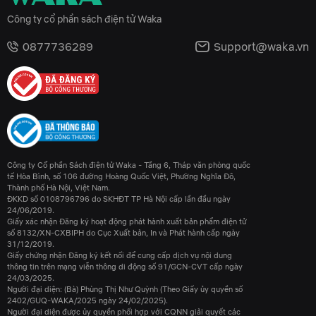
Công ty cổ phần sách điện tử Waka
0877736289
Support@waka.vn
Công ty Cổ phần Sách điện tử Waka - Tầng 6, Tháp văn phòng quốc
tế Hòa Bình, số 106 đường Hoàng Quốc Việt, Phường Nghĩa Đô,
Thành phố Hà Nội, Việt Nam.
ĐKKD số 0108796796 do SKHĐT TP Hà Nội cấp lần đầu ngày
24/06/2019.
Giấy xác nhận Đăng ký hoạt động phát hành xuất bản phẩm điện tử
số 8132/XN-CXBIPH do Cục Xuất bản, In và Phát hành cấp ngày
31/12/2019.
Giấy chứng nhận Đăng ký kết nối để cung cấp dịch vụ nội dung
thông tin trên mạng viễn thông di động số 91/GCN-CVT cấp ngày
24/03/2025.
Người đại diện: (Bà) Phùng Thị Như Quỳnh (Theo Giấy ủy quyền số
2402/GUQ-WAKA/2025 ngày 24/02/2025).
Người đại diện được ủy quyền phối hợp với CQNN giải quyết các