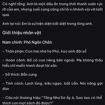
Cô nghĩ rằng: Anh là một dấu ấn trong thời thanh xuân rực
rỡ của em, nhưng cuối cùng cũng chỉ là vị khách vội vã lướt
qua.
Anh lại nói: Em là sự hiện diện bất diệt trong lòng anh.
Giới thiệu nhân vật
Nam chính: Phó Ngôn Chân
- Thân phận: Con trai nhà họ Phó, học sinh đội sổ
- Hoàn cảnh: Bố có con riêng bên ngoài. Mẹ không thấu
hiểu chỉ muốn tranh đoạt tài sản.
- Sở thích: Bắn cung
- Tính cách: Lạnh lùng, kiêu ngạo, bất cần. Nói năng gợi
đòn
- Câu nói thương hiệu: “Tăng Như Sơ ấy à. Sao tao có thể
thích con mọt sách đó được?”