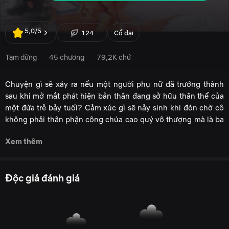
5,0/5
124
Cổ đại
Tạm dừng
45 chương
79,2K chữ
Chuyện gì sẽ xảy ra nếu một người phụ nữ đã trưởng thành
sau khi mở mắt phát hiện bản thân đang sở hữu thân thể của
một đứa trẻ bảy tuổi? Cảm xúc gì sẽ nảy sinh khi đón chờ cô
không phải thân phận công chúa cao quý vô thượng mà là ba
chữ Nhân Lãnh cung xa lạ, là thánh lệnh giam giữ cả đời
Xem thêm
không được miễn xá? Và, câu chuyện sẽ ra sao khi người phụ
nữ ấy không cam tâm chấp nhận cái kết người ta đặt sẵn cho
mình?
Độc giả đánh giá
Đau đớn, thù hận đã từng biến một người phụ nữ dịu dàng,
nhu mì, cam chịu thành người tâm cơ, âm hiểm. Vì yêu mà
sinh hận, đó là lẽ dĩ nhiên ở đời.
Tuy nhiên ngược dòng thời gian về hàng trăm năm trước, giữa