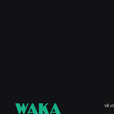
Về ch