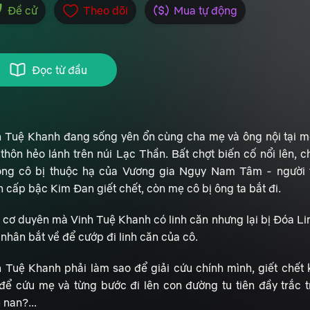
Đề cử
Theo dõi
Mua tự động
Đọc từ đầu
h Tuệ Khanh đang sống yên ổn cùng cha mẹ và ông nội tại m
thôn hẻo lánh trên núi Lạc Thần. Bất chợt biến cố nổi lên, c
ông cô bị thuộc hạ của Vương gia Ngụy Nam Tâm - người 
 cấp bậc Kim Đan giết chết, còn mẹ cô bị ông ta bắt đi.
 cơ duyên mà Vinh Tuệ Khanh có linh căn nhưng lại bị Đóa Li
nhân bắt về để cướp đi linh căn của cô.
h Tuệ Khanh phải làm sao để giải cứu chính mình, giết chết 
 để cứu mẹ và từng bước đi lên con đường tu tiên đầy trắc t
 nan?...