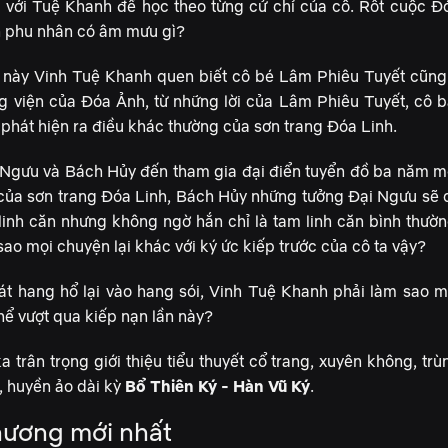
i với Tuệ Khanh để học theo từng cử chỉ của cô. Rốt cuộc Đ
h phu nhân có âm mưu gì?
 này Vinh Tuệ Khanh quen biết cô bé Lâm Phiêu Tuyết cũng
ng viện của Đóa Ảnh, từ những lời của Lâm Phiêu Tuyết, cô b
phát hiện ra điều khác thường của sơn trang Đóa Linh.
 Ngưu và Bách Hủy đến tham gia đại điển tuyển đồ ba năm m
 của sơn trang Đóa Linh, Bách Hủy những tưởng Đại Ngưu sẽ 
linh căn nhưng không ngờ hắn chỉ là tam linh căn bình thườn
sao mọi chuyện lại khác với ký ức kiếp trước của cô ta vậy?
át hang hổ lại vào hang sói, Vinh Tuệ Khanh phải làm sao m
hể vượt qua kiếp nạn lần này?
 trân trọng giới thiệu tiểu thuyết cổ trang, xuyên không, trù
, huyền ảo dài kỳ
Bổ Thiên Ký - Hàn Vũ Ký
.
ương mới nhất