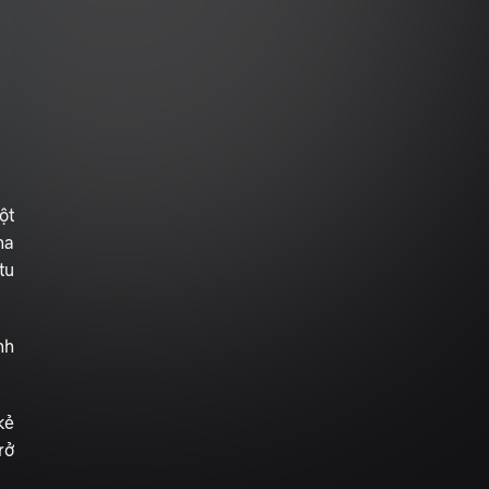
ột
ha
tu
nh
kẻ
rở