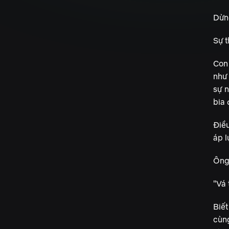
Dừn
Sự t
Con 
như 
sự 
bia 
Điề
áp l
Ông 
"Vá 
Biế
cùn