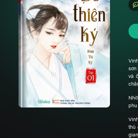
Vin
sơn 
và 
chân
Nhờ
phu 
Vin
thù
gian