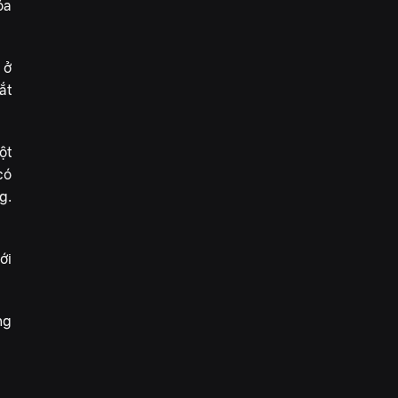
óa
 ở
ắt
ột
có
g.
ới
ng