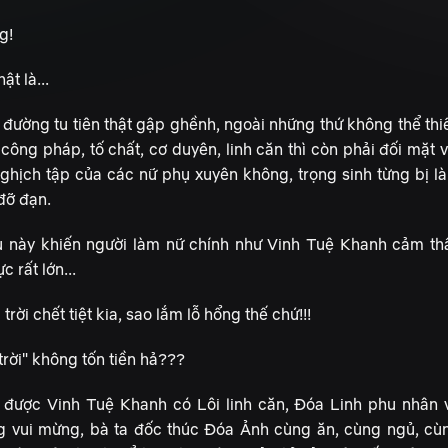
g!
hật là...
đường tu tiên thật gập ghềnh, ngoài những thứ không thể thi
công pháp, tố chất, cơ duyên, linh căn thì còn phải đối mặt v
nghịch tập của các nữ phụ xuyên không, trọng sinh từng bị l
đỡ đạn.
u này khiến người làm nữ chính như Vinh Tuệ Khanh cảm th
ực rất lớn...
trời chết tiệt kia, sao lắm lỗ hổng thế chứ!!!
trời" không tốn tiền hả???
t được Vinh Tuệ Khanh có Lôi linh căn, Đóa Linh phu nhân 
g vui mừng, bà ta đốc thúc Đóa Ảnh cùng ăn, cùng ngủ, cù