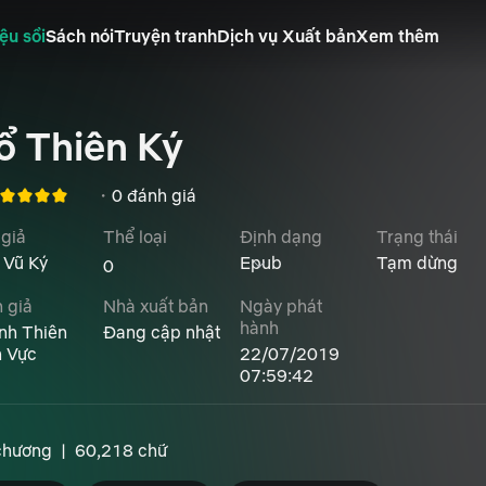
ệu sồi
Sách nói
Truyện tranh
Dịch vụ Xuất bản
Xem thêm
ổ Thiên Ký
・
0 đánh giá
 giả
Thể loại
Định dạng
Trạng thái
 Vũ Ký
Epub
Tạm dừng
 giả
Nhà xuất bản
Ngày phát
hành
nh Thiên
Đang cập nhật
n Vực
22/07/2019
07:59:42
chương
|
60,218 chữ