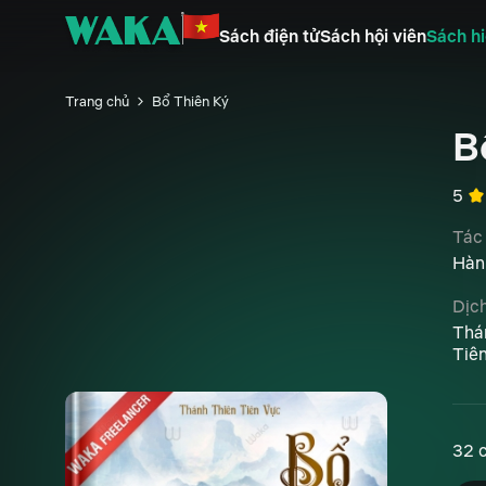
Sách điện tử
Sách hội viên
Sách hi
Trang chủ
Bổ Thiên Ký
B
5
Tác
Hàn
Dịch
Thá
Tiê
32 