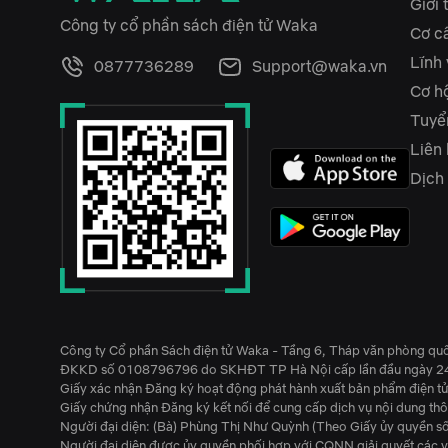
Giới 
Công ty cổ phần sách điện tử Waka
Cơ c
Lĩnh
0877736289
Support@waka.vn
Cơ hộ
Tuyể
Liên
Dịch
Công ty Cổ phần Sách điện tử Waka - Tầng 6, Tháp văn phòng qu
ĐKKD số 0108796796 do SKHĐT TP Hà Nội cấp lần đầu ngày 2
Giấy xác nhận Đăng ký hoạt động phát hành xuất bản phẩm điện 
Giấy chứng nhận Đăng ký kết nối để cung cấp dịch vụ nội dung t
Người đại diện: (Bà) Phùng Thị Như Quỳnh (Theo Giấy ủy quy
Người đại diện được ủy quyền phối hợp với CQNN giải quyết các v