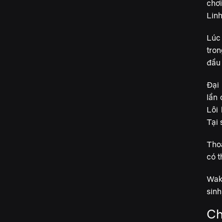
chơ
Lin
Lúc
tro
đầu 
Đại
lần
Lôi 
Tại 
Tho
có t
Waka
sinh
Ch