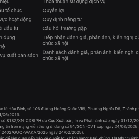
thiệu
Thỏa thuận sử dụng dịch vụ
ấu tổ chức
Quyền lợi
 vực hoạt động
Quy định riêng tư
i đầu tư
Câu hỏi thường gặp
n dụng
Tiếp nhận đánh giá, phản ánh, kiến nghị c
chức xã hội
 hệ
Danh sách đánh giá, phản ánh, kiến nghị c
 vụ xuất bản sách
chức xã hội
ốc tế Hòa Bình, số 106 đường Hoàng Quốc Việt, Phường Nghĩa Đô, Thành ph
4/06/2019.
tử số 8132/XN-CXBIPH do Cục Xuất bản, In và Phát hành cấp ngày 31/12/20
hông tin trên mạng viễn thông di động số 91/GCN-CVT cấp ngày 24/03/2025.
ền số 2402/GUQ-WAKA/2025 ngày 24/02/2025).
ấn đề liên quan đến bảo vệ quyền lợi Khách hàng: (Bà) Phùng Thị Như Quỳnh