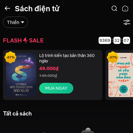
Sách điện tử
Thiền
FLASH
SALE
9369
32
07
Lộ trình kiến tạo bản thân 360
-67%
-37%
ngày
49.000
đ
149.000
đ
MUA NGAY
Tất cả sách