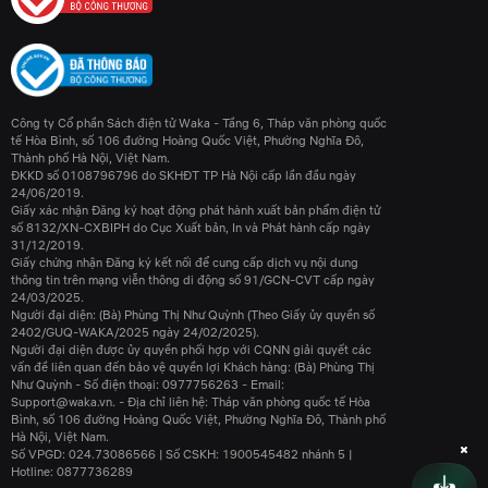
Công ty Cổ phần Sách điện tử Waka - Tầng 6, Tháp văn phòng quốc
tế Hòa Bình, số 106 đường Hoàng Quốc Việt, Phường Nghĩa Đô,
Thành phố Hà Nội, Việt Nam.
ĐKKD số 0108796796 do SKHĐT TP Hà Nội cấp lần đầu ngày
24/06/2019.
Giấy xác nhận Đăng ký hoạt động phát hành xuất bản phẩm điện tử
số 8132/XN-CXBIPH do Cục Xuất bản, In và Phát hành cấp ngày
31/12/2019.
Giấy chứng nhận Đăng ký kết nối để cung cấp dịch vụ nội dung
thông tin trên mạng viễn thông di động số 91/GCN-CVT cấp ngày
24/03/2025.
Người đại diện: (Bà) Phùng Thị Như Quỳnh (Theo Giấy ủy quyền số
2402/GUQ-WAKA/2025 ngày 24/02/2025).
Người đại diện được ủy quyền phối hợp với CQNN giải quyết các
vấn đề liên quan đến bảo vệ quyền lợi Khách hàng: (Bà) Phùng Thị
Như Quỳnh - Số điện thoại: 0977756263 - Email:
Support@waka.vn. - Địa chỉ liên hệ: Tháp văn phòng quốc tế Hòa
Bình, số 106 đường Hoàng Quốc Việt, Phường Nghĩa Đô, Thành phố
Hà Nội, Việt Nam.
Số VPGD: 024.73086566 | Số CSKH: 1900545482 nhánh 5 |
Hotline: 0877736289