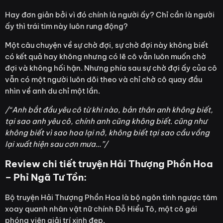
Hay đơn giản bởi vì đó chính là người ấy? Chỉ cần là người
ấy thì trái tim này luôn rung động?
Một câu chuyện về sự chờ đợi, sự chờ đợi này không biết
có kết quả hay không nhưng có lẽ cô vẫn luôn muốn chờ
đợi và không hối hận. Nhưng phía sau sự chờ đợi ấy của cô
vẫn có một người luôn dõi theo và chỉ chờ cô quay đầu
nhìn về anh du chỉ một lần.
/“Anh bắt đầu yêu cô từ khi nào, bản thân anh không biết,
tại sao anh yêu cô, chính anh cũng không biết. cũng như
không biết vì sao hoa lại nở, không biết tại sao cầu vồng
lại xuất hiện sau cơn mưa…”/
Review chi tiết truyện Hải Thượng Phồn Hoa
– Phỉ Ngã Tư Tồn:
Bộ truyện Hải Thượng Phồn Hoa là bộ ngôn tình ngược tâm
xoay quanh nhân vật nữ chính Đỗ Hiểu Tô, một cô gái
phóng viên giải trí xinh đẹp.