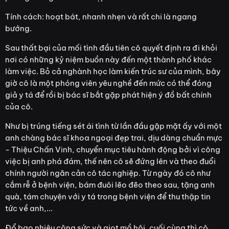
Tính cách: hoạt bát, nhanh nhẹn và rất chi là ngang
bướng.
Sau thất bại của mối tình đầu tiên cô quyết định ra đi khỏi
nơi có những kỷ niệm buồn này đến một thành phố khác
làm việc. Bỏ cả nghành học làm kiến trúc sư của mình, bây
giờ cô là một phóng viên yêu nghề đến mức có thể đóng
giả y tá để rồi bị bác sĩ bắt gặp phát hiện ý đồ bất chính
của cô.
Như bị trúng tiếng sét ái tình từ lần đầu gặp mặt ấy với một
anh chàng bác sĩ khoa ngoại đẹp trai, dịu dàng chuẩn mực
- Thiệu Chấn Vinh, chuyển mục tiêu hành động bởi vì công
việc bị anh phá đám, thế nên cô sẽ đứng lên và theo đuổi
chính người ngăn cản cô tác nghiệp. Từ ngày đó cô như
cắm rễ ở bệnh viện, bám đuôi lẽo đẽo theo sau, tặng anh
quà, tám chuyện với y tá trong bệnh viện để thu thập tin
tức về anh,...
Đổ bao nhiêu công sức và giọt mồ hôi, cuối cùng thì cô