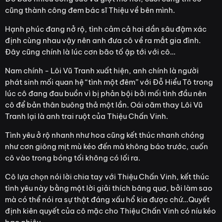
cũng thành công đem bác sĩ Thiệu về bên mình.
Hạnh phúc đang nở rộ, tình cảm cả hai dần sâu đậm xác
định cùng nhau vậy nên anh đưa cô về ra mắt gia đình.
Đây cũng chính là lúc cơn bão tố ập tới với cô…
Nam chính - Lôi Vũ Tranh xuất hiện, anh chính là người
phát sinh mối quan hệ “tình một đêm” với Đỗ Hiểu Tô trong
lúc cô đang đau buồn vì bị phản bội bởi mối tình đầu nên
cô để bản thân buông thả một lần. Oái oăm thay Lôi Vũ
Tranh lại là anh trai ruột của Thiệu Chấn Vinh.
Tình yêu ở rộ nhanh như hoa cũng kết thúc nhanh chóng
như cơn giông mịt mù kéo đến mà không báo trước, cuốn
cô vào trong bóng tối không có lối ra.
Cô lựa chọn nói lời chia tay với Thiệu Chấn Vinh, kết thúc
tình yêu này bằng một lời giải thích bâng quơ, bởi làm sao
mà có thể nói ra sự thật đáng xấu hổ kia được chứ…Quyết
định kiên quyết của cô mặc cho Thiệu Chấn Vinh có níu kéo