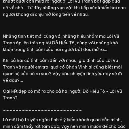
khướt dưới cơn mưa rồi ngất bị Lôi Vũ Tranh bắt gặp đưa
cô về nhà… Từ đây những vụn vặt khi tiếp xúc khiến hai con
người không ai chịu mở lòng tiến về nhau.
Những tình tiết mới cùng với những hiểu nhầm mà Lôi Vũ
Tranh áp lên trên người Đỗ Hiểu Tô, cùng với những khó
khăn trong tình cảm của hai người bắt đầu mở ra…
Khi cả hai có tình cảm đến với nhau, gia đình của Lôi Vũ
Tranh và người em trai quá cố Chấn Vinh ai cũng biết mối
quan hệ của cô ra sao? Vậy câu chuyện tình yêu này sẽ đi
về đâu?...
Cái kết đẹp có mở ra cho cả hai người Đỗ Hiểu Tô - Lôi Vũ
Tranh?
_________________________
Là một bộ truyện ngôn tình ở ý kiến khách quan của mình,
mình cảm thấy rất tâm đắc, vậy nên mình muốn để cho các