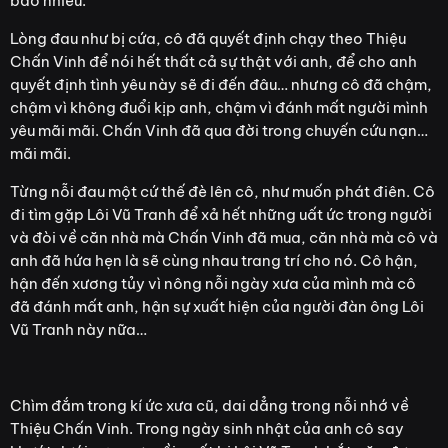
bao nhiêu.
Lòng đau như bị cứa, cô đã quyết định chạy theo Thiệu
Chấn Vinh để nói hết thất cả sự thật với anh, để cho anh
quyết định tình yêu này sẽ đi đến đâu… nhưng cô đã chậm,
chậm vì không đuổi kịp anh, chậm vì đánh mất người mình
yêu mãi mãi. Chấn Vinh đã qua đời trong chuyến cứu nạn…
mãi mãi.
Từng nỗi đau một cứ thế đè lên cô, như muốn phát điên. Cô
đi tìm gặp Lôi Vũ Tranh để xả hết những uất ức trong người
và đòi về căn nhà mà Chấn Vinh đã mua, căn nhà mà cô và
anh đã hứa hẹn là sẽ cùng nhau trang trí cho nó. Cô hận,
hận đến xương tủy vì nông nỗi ngày xưa của mình mà cô
đã đánh mất anh, hận sự xuất hiện của người đàn ông Lôi
Vũ Tranh này nữa…
Chìm đắm trong kí ức xưa cũ, dai dẳng trong nỗi nhớ về
Thiệu Chấn Vinh. Trong ngày sinh nhật của anh cô say