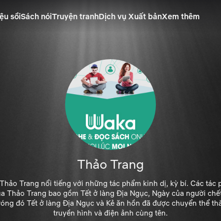
ệu sồi
Sách nói
Truyện tranh
Dịch vụ Xuất bản
Xem thêm
Thảo Trang
Thảo Trang nổi tiếng với những tác phẩm kinh dị, kỳ bí. Các tác 
ủa Thảo Trang bao gồm Tết ở làng Địa Ngục, Ngày của người chết
Tróng đó Tết ở làng Địa Ngục và Kẻ ăn hồn đã được chuyển thể t
truyền hình và điện ảnh cùng tên.