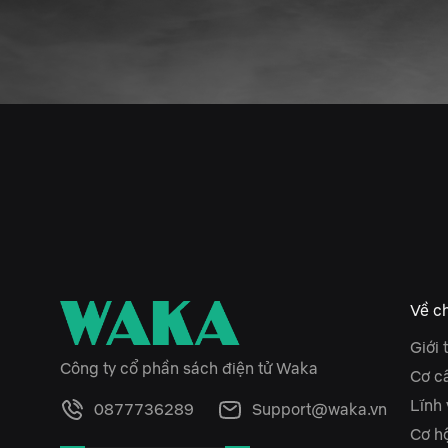
Về ch
Giới 
Công ty cổ phần sách điện tử Waka
Cơ c
Lĩnh
0877736289
Support@waka.vn
Cơ hộ