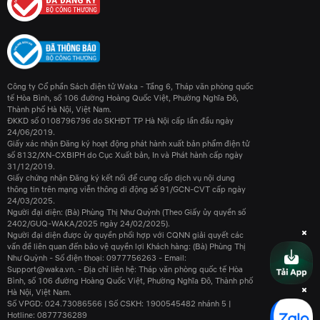
Công ty Cổ phần Sách điện tử Waka - Tầng 6, Tháp văn phòng quốc
tế Hòa Bình, số 106 đường Hoàng Quốc Việt, Phường Nghĩa Đô,
Thành phố Hà Nội, Việt Nam.
ĐKKD số 0108796796 do SKHĐT TP Hà Nội cấp lần đầu ngày
24/06/2019.
Giấy xác nhận Đăng ký hoạt động phát hành xuất bản phẩm điện tử
số 8132/XN-CXBIPH do Cục Xuất bản, In và Phát hành cấp ngày
31/12/2019.
Giấy chứng nhận Đăng ký kết nối để cung cấp dịch vụ nội dung
thông tin trên mạng viễn thông di động số 91/GCN-CVT cấp ngày
24/03/2025.
Người đại diện: (Bà) Phùng Thị Như Quỳnh (Theo Giấy ủy quyền số
2402/GUQ-WAKA/2025 ngày 24/02/2025).
Người đại diện được ủy quyền phối hợp với CQNN giải quyết các
vấn đề liên quan đến bảo vệ quyền lợi Khách hàng: (Bà) Phùng Thị
Như Quỳnh - Số điện thoại: 0977756263 - Email:
Support@waka.vn. - Địa chỉ liên hệ: Tháp văn phòng quốc tế Hòa
Bình, số 106 đường Hoàng Quốc Việt, Phường Nghĩa Đô, Thành phố
Hà Nội, Việt Nam.
Số VPGD: 024.73086566 | Số CSKH: 1900545482 nhánh 5 |
Hotline: 0877736289