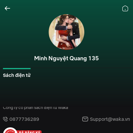
Minh Nguyệt Quang 135
Sách điện tử
Công ty cổ phần sách điện tử Waka
0877736289
Support@waka.vn