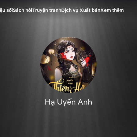
ệu sồi
Sách nói
Truyện tranh
Dịch vụ Xuất bản
Xem thêm
Hạ Uyển Anh