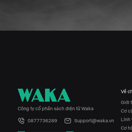
Về ch
Giới 
Công ty cổ phần sách điện tử Waka
Cơ c
Lĩnh
0877736289
Support@waka.vn
Cơ hộ