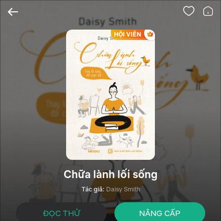
HỘI VIÊN
Chữa lành lối sống
Tác giả:
Daisy Smith
ĐỌC THỬ
NÂNG CẤP